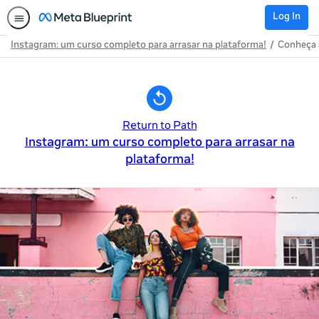
Log In
Instagram: um curso completo para arrasar na plataforma!
Conheça 
Path
Outline
Return to Path
Instagram: um curso completo para arrasar na
plataforma!