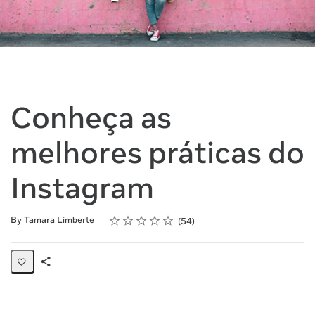
Conheça as
melhores práticas do
Instagram
Rating
1 star
2 stars
3 stars
4 stars
5 stars
Average rating: 4.9
54 reviews
By Tamara Limberte
54
Share
Page