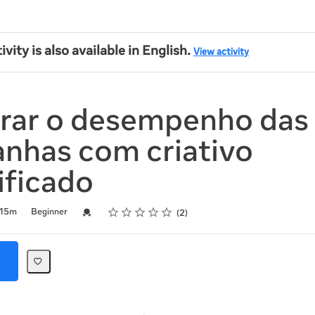
ivity is also available in English.
View activity
rar o desempenho das
nhas com criativo
ificado
Rating
1 star
2 stars
3 stars
4 stars
5 stars
Credential For Completion
15m
Beginner
2