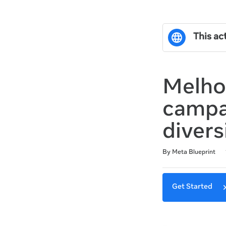
This act
Melho
campa
divers
Duration
Difficulty
Average rating: 5.0
2 reviews
By Meta Blueprint
Get Started