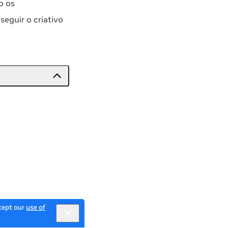
o os
eguir o criativo
ccept our
use of